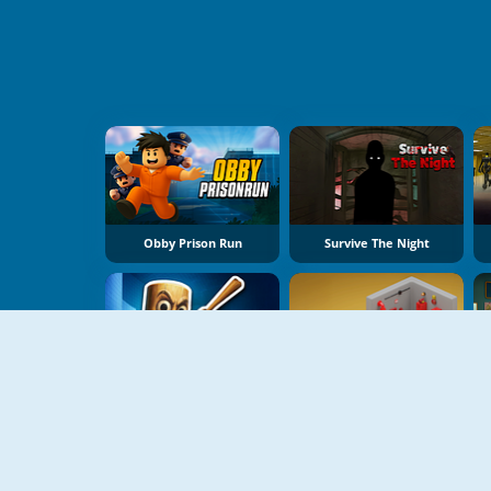
Obby Prison Run
Survive The Night
Tung Sahur Bots Chase Room
Isometric Escape 2