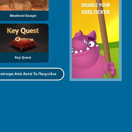
Medieval Escape
Key Quest
σότερα Από Αυτά Τα Παιχνίδια