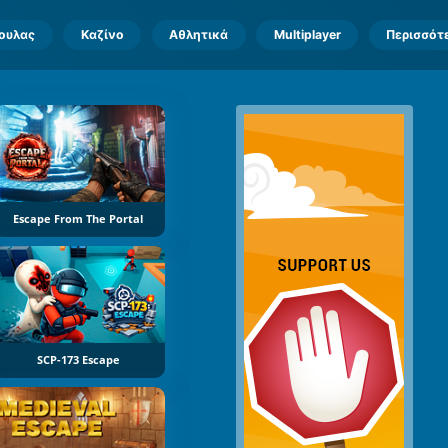
πουλας
Καζίνο
Αθλητικά
Multiplayer
Περισσότ
Escape From The Portal
SCP-173 Escape