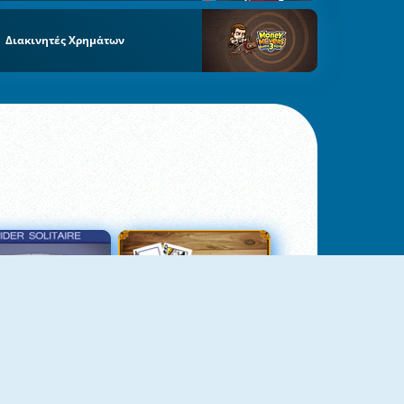
Διακινητές Χρημάτων
σιέντζα Αράχνη 3
Πασιέντζα Αράχνη Suits