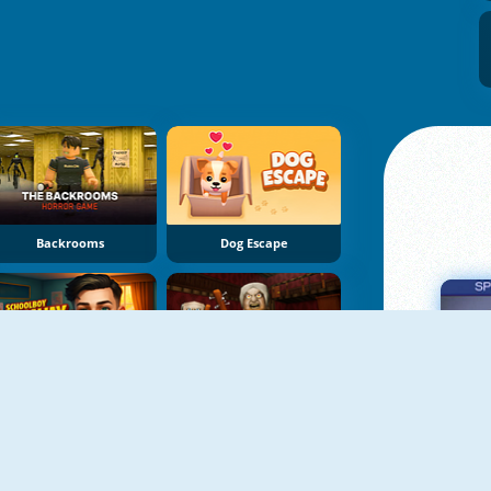
Backrooms
Dog Escape
Schoolboy Runaway: Room Escape
The Road Home: Granny Escape
Πα