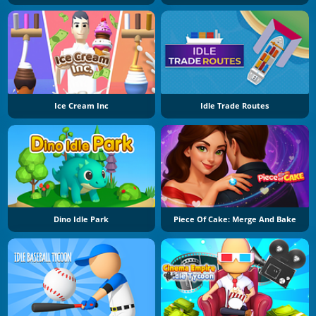
Ice Cream Inc
Idle Trade Routes
Dino Idle Park
Piece Of Cake: Merge And Bake