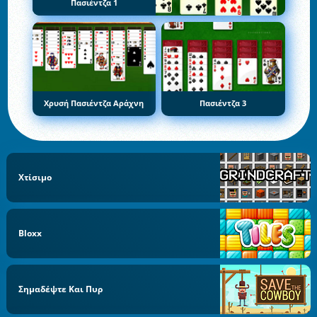
Πασιέντζα 1
Χρυσή Πασιέντζα Αράχνη
Πασιέντζα 3
Χτίσιμο
Bloxx
Σημαδέψτε Και Πυρ