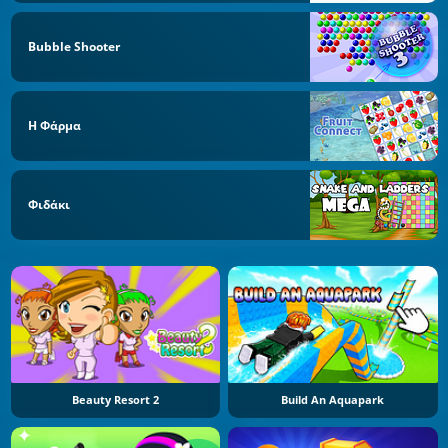
Bubble Shooter
Η Φάρμα
Φιδάκι
Beauty Resort 2
Build An Aquapark