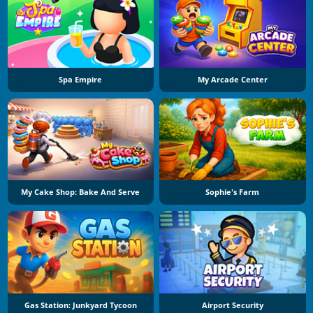
Spa Empire
My Arcade Center
My Cake Shop: Bake And Serve
Sophie's Farm
Gas Station: Junkyard Tycoon
Airport Security