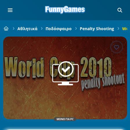
Αθλητικά
Ποδόσφαιρο
Penalty Shooting
Wor
ΜΌΝΟ ΓΙΑ PC