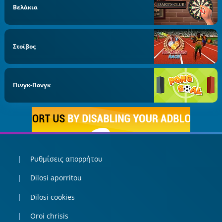
Βελάκια
Στοίβος
Πινγκ-Πονγκ
Ρυθμίσεις απορρήτου
Dilosi aporritou
Dilosi cookies
Oroi chrisis