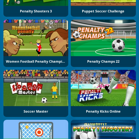
Penalty Shooters 3
Puppet Soccer Challenge
Women Football Penalty Champions
Penalty Champs 22
Soccer Master
Penalty Kicks Online