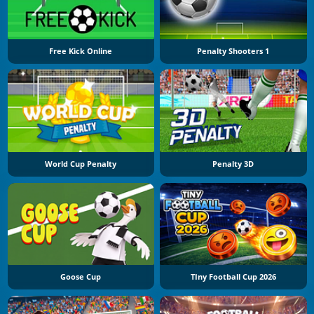
Free Kick Online
Penalty Shooters 1
World Cup Penalty
Penalty 3D
Goose Cup
TIny Football Cup 2026