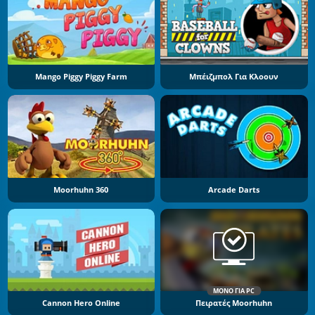
Mango Piggy Piggy Farm
Μπέιζμπολ Για Κλοουν
Moorhuhn 360
Arcade Darts
ΜΌΝΟ ΓΙΑ PC
Cannon Hero Online
Πειρατές Moorhuhn