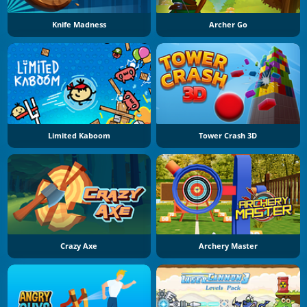
Knife Madness
Archer Go
Limited Kaboom
Tower Crash 3D
Crazy Axe
Archery Master