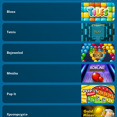
Bloxx
Tetris
Bejeweled
Μπάλα
Pop It
Χρυσορυχείο