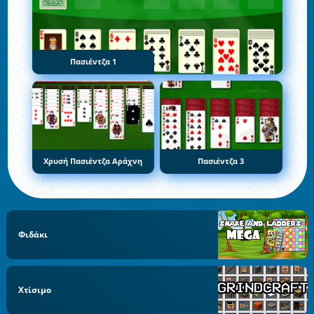
Πασιέντζα 1
Χρυσή Πασιέντζα Αράχνη
Πασιέντζα 3
Φιδάκι
Χτίσιμο