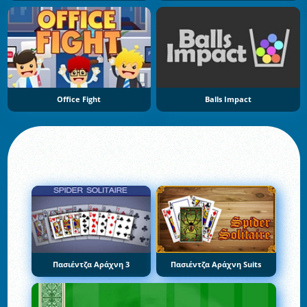
Office Fight
Balls Impact
Πασιέντζα Αράχνη 3
Πασιέντζα Αράχνη Suits