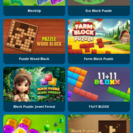
BlockUp
Eco Block Puzzle
Puzzle Wood Block
Farm Block Puzzle
Block Puzzle: Jewel Forest
11x11 BLOXX