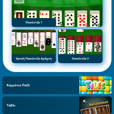
Πασιέντζα 1
Χρυσή Πασιέντζα Αράχνη
Πασιέντζα 3
Κομμάτια Παζλ
Τάβλι