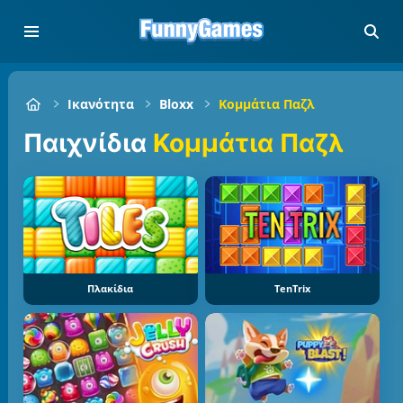
Ικανότητα
Bloxx
Κομμάτια Παζλ
Παιχνίδια
Κομμάτια Παζλ
Πλακίδια
TenTrix