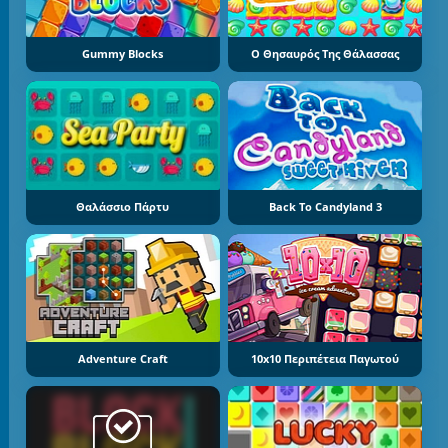
Gummy Blocks
Ο Θησαυρός Της Θάλασσας
Θαλάσσιο Πάρτυ
Back To Candyland 3
Adventure Craft
10x10 Περιπέτεια Παγωτού