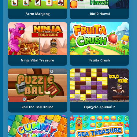
Farm Mahjong
10x10 Hawai
Ninja Vital Treasure
Fruita Crush
Roll The Ball Online
Ορυχείο Χρυσού 2