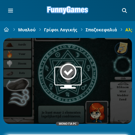
Μυαλού
Γρίφοι Λογικής
Σπαζοκεφαλιά
Αλχ
ΜΌΝΟ ΓΙΑ PC