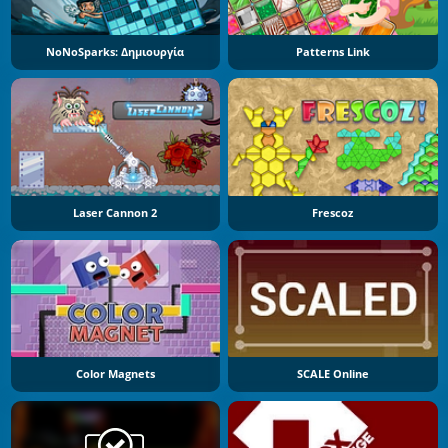
NoNoSparks: Δημιουργία
Patterns Link
Laser Cannon 2
Frescoz
Color Magnets
SCALE Online