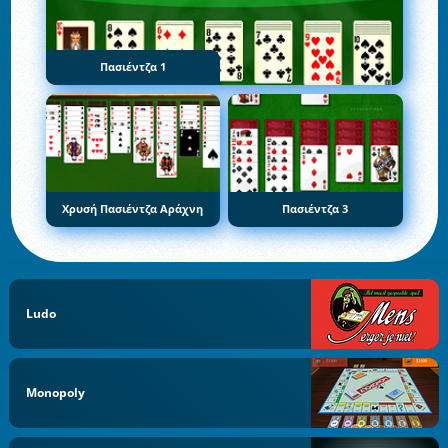
Πασιέντζα 1
Χρυσή Πασιέντζα Αράχνη
Πασιέντζα 3
Ludo
Monopoly