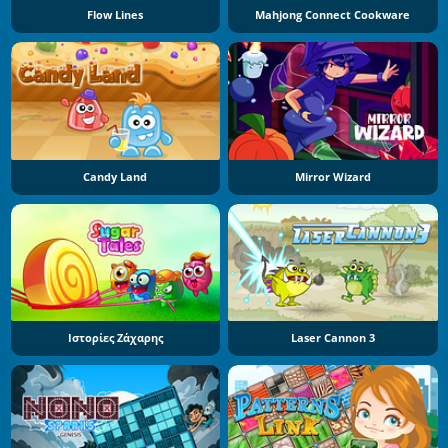
Flow Lines
Mahjong Connect Cookware
Candy Land
Mirror Wizard
Ιστορίες Ζάχαρης
Laser Cannon 3