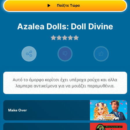
Παίξτε Τώρα
Azalea Dolls: Doll Divine
Αυτό το όμορφο κορίτσι έχει υπέροχα ρούχα και αλλα
λαμπερα αντικείμενα για να μοιάζει παραμυθένια.
Make Over