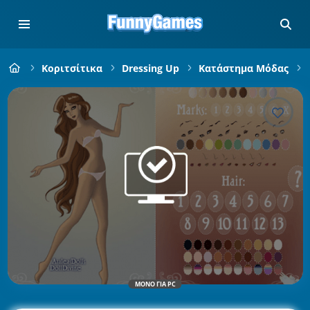
Κοριτσίτικα
Dressing Up
Κατάστημα Μόδας
ΜΌΝΟ ΓΙΑ PC