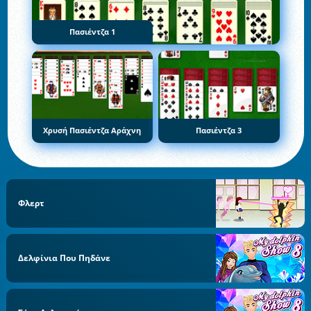
Πασιέντζα 1
Χρυσή Πασιέντζα Αράχνη
Πασιέντζα 3
Φλερτ
Δελφίνια Που Πηδάνε