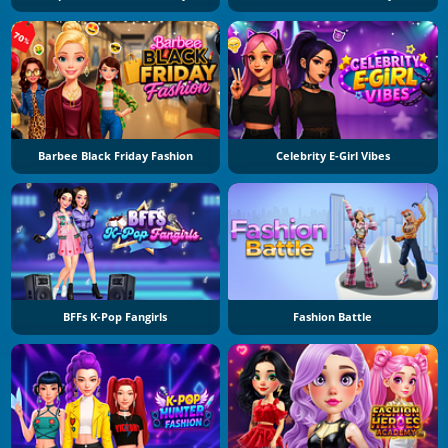
Barbee Black Friday Fashion
Celebrity E-Girl Vibes
BFFs K-Pop Fangirls
Fashion Battle