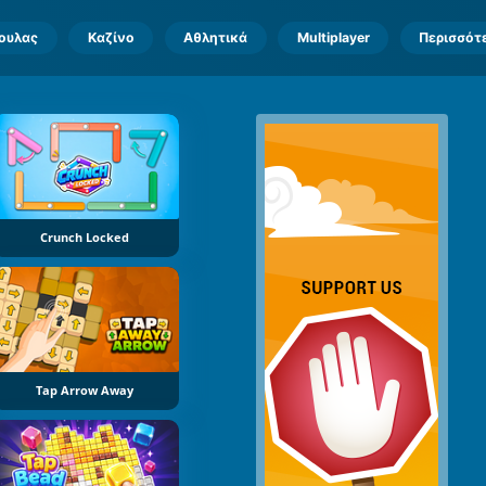
πουλας
Καζίνο
Αθλητικά
Multiplayer
Περισσότ
Crunch Locked
Tap Arrow Away