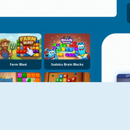
Farm Blast
Sudoku Brain Blocks
Royal Crown Blast
Sort Tiles: Tap Away
Πα