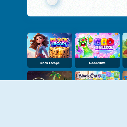
Block Escape
Goodeluxe
Dear Island
Black Cat Stacking Pop