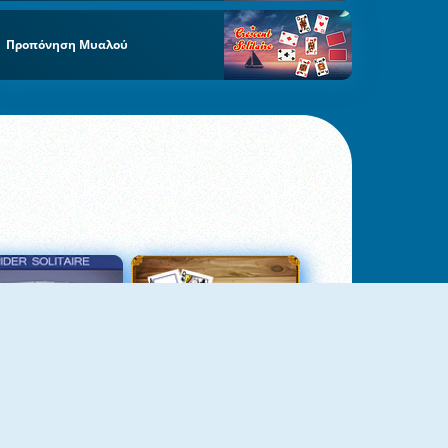
Προπόνηση Μυαλού
σιέντζα Αράχνη 3
Πασιέντζα Αράχνη Suits