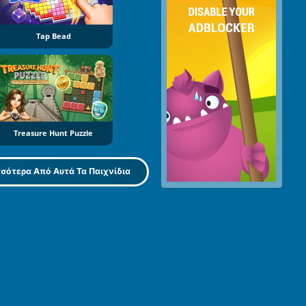
Tap Bead
Treasure Hunt Puzzle
σότερα Από Αυτά Τα Παιχνίδια