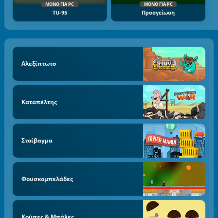
ΜΌΝΟ ΓΙΑ PC
ΜΌΝΟ ΓΙΑ PC
TU-95
Προσγείωση
Αλεξίπτωτο
Καταπέλτης
Στοίβαγμα
Φουσκομπελάδες
Κούπες & Μπάλες