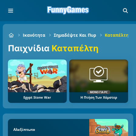
Ικανότητα
Σημαδέψτε Και Πυρ
Καταπέλτης
Παιχνίδια
Καταπέλτη
ΜΌΝΟ ΓΙΑ PC
Egypt Stone War
Η Πτήση Των Χάμστερ
Αλεξίπτωτο