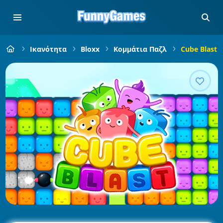
Ικανότητα
Bloxx
Κομμάτια Παζλ
Cube Blast