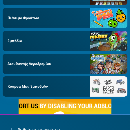
Πιάσιμο Φρούτων
Εμπόδια
Διευθυντής Αεροδρομίου
Κούρσα Μετ 'εμποδιών
Ρυθμίσεις απορρήτου