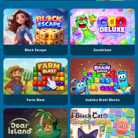
Block Escape
Goodeluxe
Farm Blast
Sudoku Brain Blocks