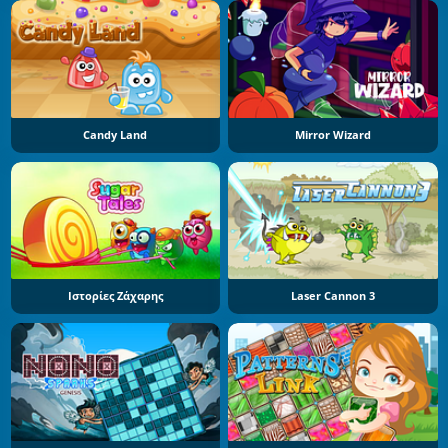
Candy Land
Mirror Wizard
Ιστορίες Ζάχαρης
Laser Cannon 3