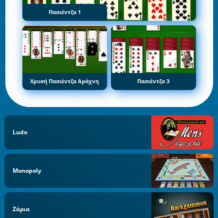
Πασιέντζα 1
Χρυσή Πασιέντζα Αράχνη
Πασιέντζα 3
Ludo
Monopoly
Ζάρια