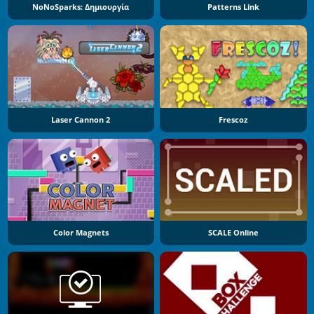
NoNoSparks: Δημιουργία
Patterns Link
Laser Cannon 2
Frescoz
Color Magnets
SCALE Online