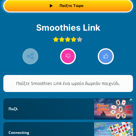
Παίξτε Τώρα
Smoothies Link
Παίξτε Smoothies Link ένα ωραίο δωρεάν παιχνίδι.
Παζλ
Connecting