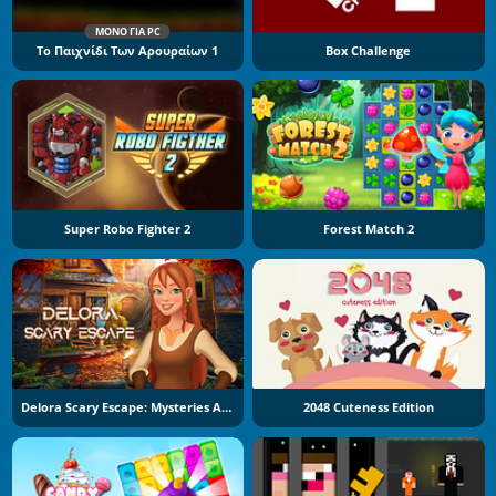
ΜΌΝΟ ΓΙΑ PC
Το Παιχνίδι Των Αρουραίων 1
Box Challenge
Super Robo Fighter 2
Forest Match 2
Delora Scary Escape: Mysteries Adventure
2048 Cuteness Edition