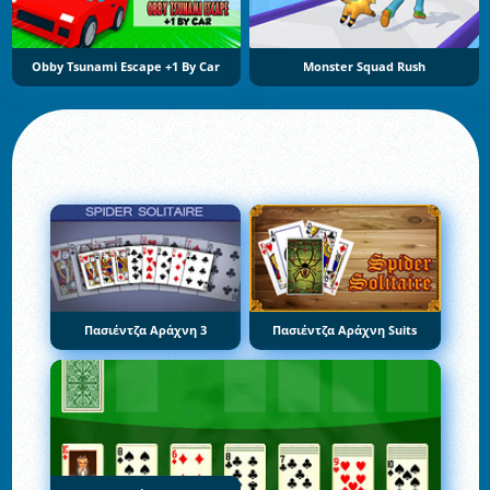
Obby Tsunami Escape +1 By Car
Monster Squad Rush
Πασιέντζα Αράχνη 3
Πασιέντζα Αράχνη Suits