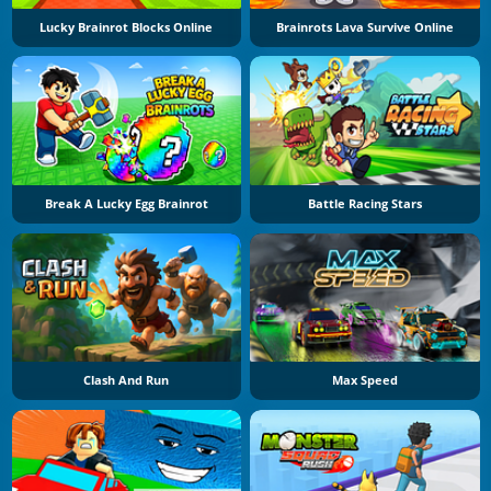
Lucky Brainrot Blocks Online
Brainrots Lava Survive Online
Break A Lucky Egg Brainrot
Battle Racing Stars
Clash And Run
Max Speed