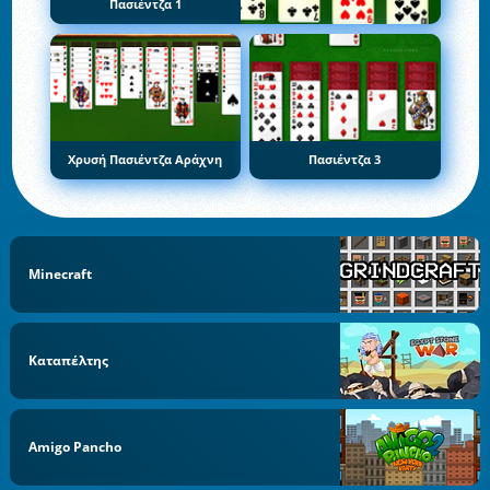
Πασιέντζα 1
Χρυσή Πασιέντζα Αράχνη
Πασιέντζα 3
Minecraft
Καταπέλτης
Amigo Pancho