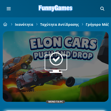
Ικανότητα
Ταχύτητα Αντίδρασης
Γρήγορο Μάζ
ΜΌΝΟ ΓΙΑ PC