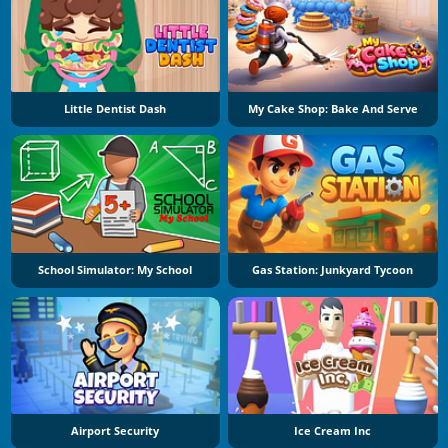
Little Dentist Dash
My Cake Shop: Bake And Serve
School Simulator: My School
Gas Station: Junkyard Tycoon
Airport Security
Ice Cream Inc