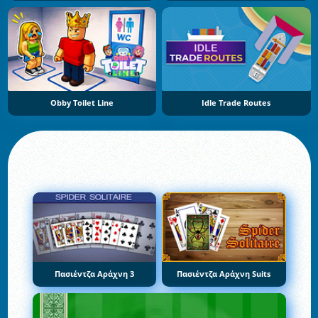
Obby Toilet Line
Idle Trade Routes
Πασιέντζα Αράχνη 3
Πασιέντζα Αράχνη Suits