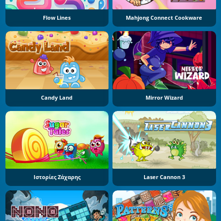
Flow Lines
Mahjong Connect Cookware
Candy Land
Mirror Wizard
Ιστορίες Ζάχαρης
Laser Cannon 3