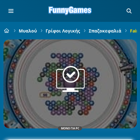
Μυαλού
Γρίφοι Λογικής
Σπαζοκεφαλιά
Fair
ΜΌΝΟ ΓΙΑ PC