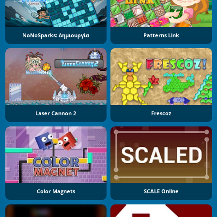
NoNoSparks: Δημιουργία
Patterns Link
Laser Cannon 2
Frescoz
Color Magnets
SCALE Online