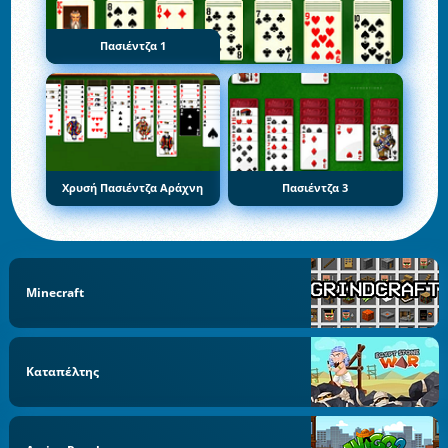
Πασιέντζα 1
Χρυσή Πασιέντζα Αράχνη
Πασιέντζα 3
Minecraft
Καταπέλτης