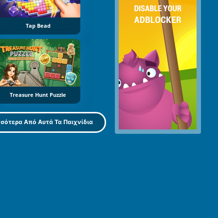
Tap Bead
Treasure Hunt Puzzle
σότερα Από Αυτά Τα Παιχνίδια