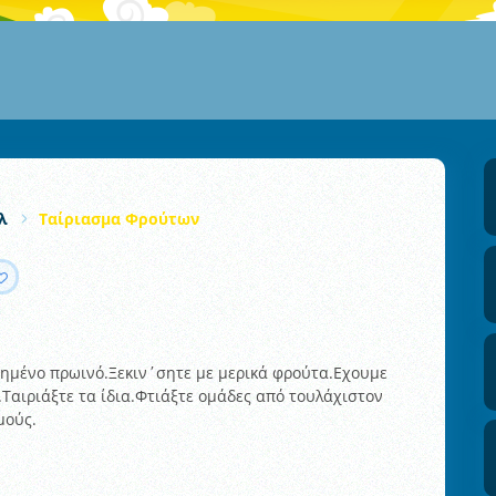
λ
Ταίριασμα Φρούτων
οπημένο πρωινό.Ξεκιν΄σητε με μερικά φρούτα.Εχουμε
αιριάξτε τα ίδια.Φτιάξτε ομάδες από τουλάχιστον
μούς.