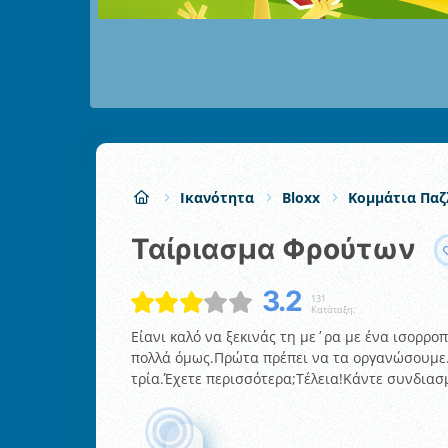
Ικανότητα
Bloxx
Κομμάτια Παζ
Ταίριασμα Φρούτων
3.2
131
Κατάταξη:
Είανι καλό να ξεκινάς τη με΄ρα με ένα ισορρ
πολλά όμως.Πρώτα πρέπει να τα οργανώσουμε.Τ
τρία.Έχετε περισσότερα;Τέλεια!Κάντε συνδιασ