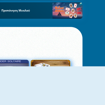
Προπόνηση Μυαλού
σιέντζα Αράχνη 3
Πασιέντζα Αράχνη Suits