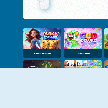
Block Escape
Goodeluxe
Dear Island
Black Cat Stacking Pop