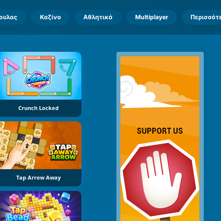
πουλας
Καζίνο
Αθλητικά
Multiplayer
Περισσότ
Crunch Locked
Tap Arrow Away