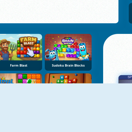
Farm Blast
Sudoku Brain Blocks
Royal Crown Blast
Sort Tiles: Tap Away
Πα