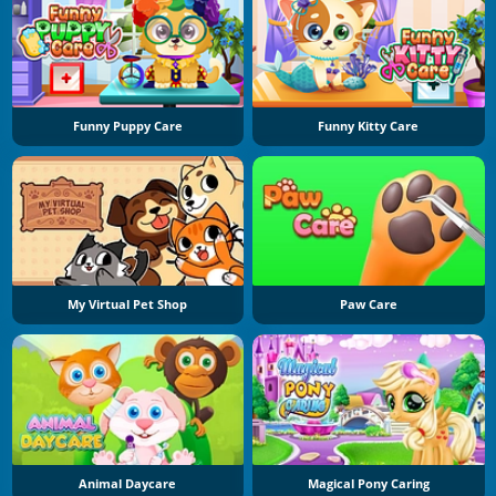
Funny Puppy Care
Funny Kitty Care
My Virtual Pet Shop
Paw Care
Animal Daycare
Magical Pony Caring