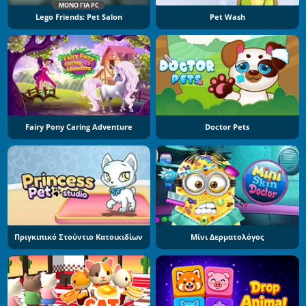
ΜΌΝΟ ΓΙΑ PC
Lego Friends: Pet Salon
Pet Wash
Fairy Pony Caring Adventure
Doctor Pets
Πριγκιπικό Στούντιο Κατοικιδίων
Μίνι Δερματολόγος