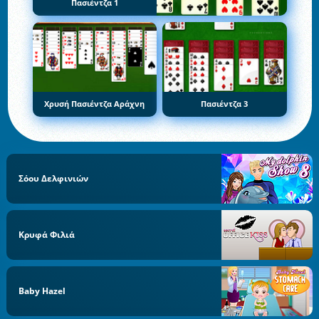
Πασιέντζα 1
Χρυσή Πασιέντζα Αράχνη
Πασιέντζα 3
Σόου Δελφινιών
Κρυφά Φιλιά
Baby Hazel