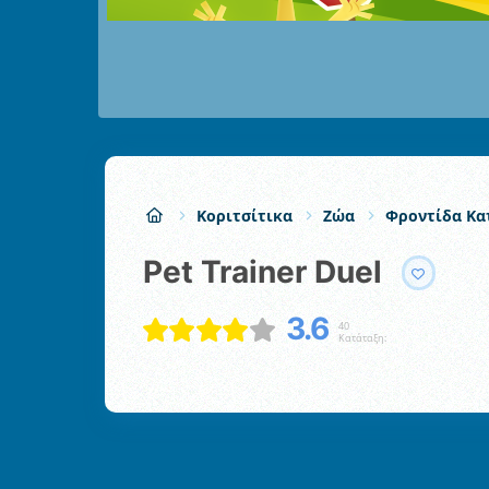
Κοριτσίτικα
Ζώα
Φροντίδα Κα
Pet Trainer Duel
3.6
40
Κατάταξη: