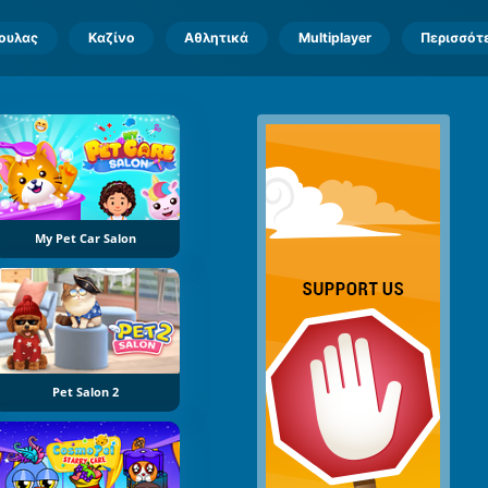
πουλας
Καζίνο
Αθλητικά
Multiplayer
Περισσότ
My Pet Car Salon
Pet Salon 2