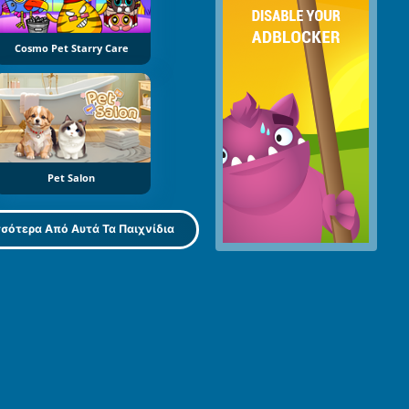
Cosmo Pet Starry Care
Pet Salon
σότερα Από Αυτά Τα Παιχνίδια