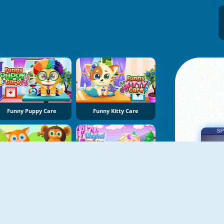
Funny Puppy Care
Funny Kitty Care
Animal Daycare
Magical Pony Caring
Πα