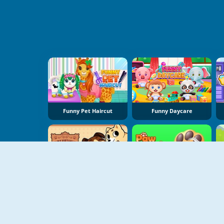
Funny Pet Haircut
Funny Daycare
My Virtual Pet Shop
Paw Care