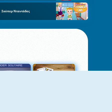
Σούπερ Νταντάδες
σιέντζα Αράχνη 3
Πασιέντζα Αράχνη Suits