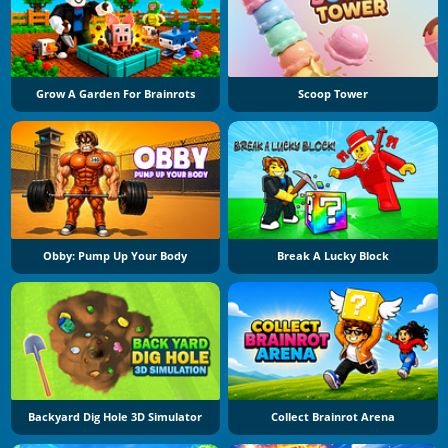
Grow A Garden For Brainrots
Scoop Tower
Obby: Pump Up Your Body
Break A Lucky Block
Backyard Dig Hole 3D Simulator
Collect Brainrot Arena