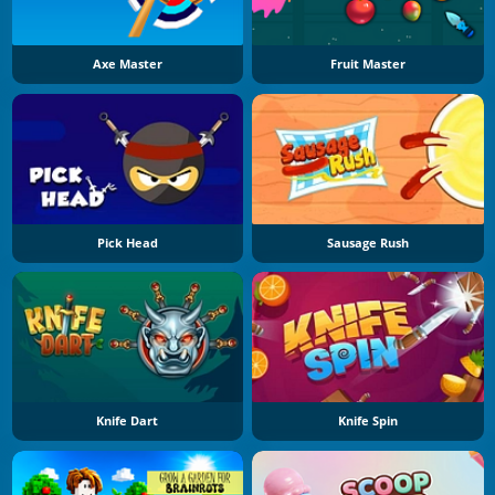
Axe Master
Fruit Master
Pick Head
Sausage Rush
Knife Dart
Knife Spin