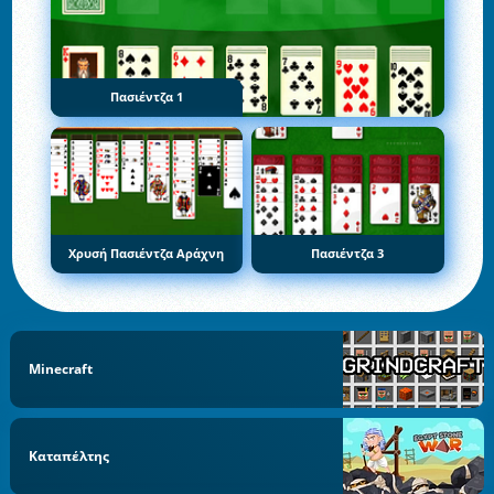
Πασιέντζα 1
Χρυσή Πασιέντζα Αράχνη
Πασιέντζα 3
Minecraft
Καταπέλτης