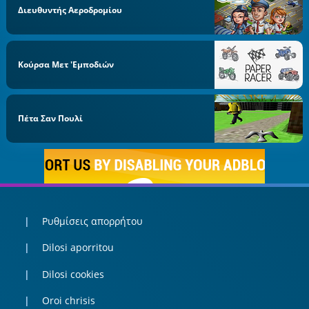
Διευθυντής Αεροδρομίου
Κούρσα Μετ 'εμποδιών
Πέτα Σαν Πουλί
Ρυθμίσεις απορρήτου
Dilosi aporritou
Dilosi cookies
Oroi chrisis