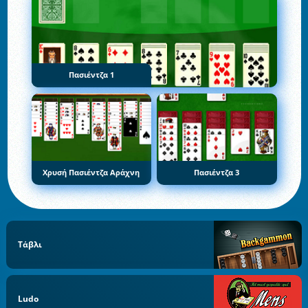
Πασιέντζα 1
Χρυσή Πασιέντζα Αράχνη
Πασιέντζα 3
Τάβλι
Ludo