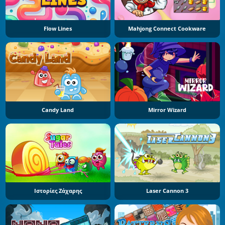
Flow Lines
Mahjong Connect Cookware
Candy Land
Mirror Wizard
Ιστορίες Ζάχαρης
Laser Cannon 3