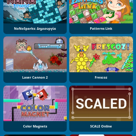
NoNoSparks: Δημιουργία
Patterns Link
Laser Cannon 2
Frescoz
Color Magnets
SCALE Online