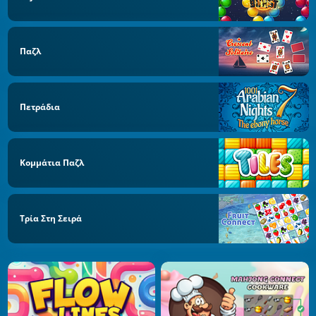
Παζλ
Πετράδια
Κομμάτια Παζλ
Τρία Στη Σειρά