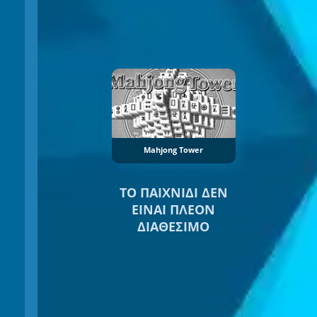
Mahjong Tower
ΤΟ ΠΑΙΧΝΊΔΙ ΔΕΝ
ΕΊΝΑΙ ΠΛΈΟΝ
ΔΙΑΘΈΣΙΜΟ