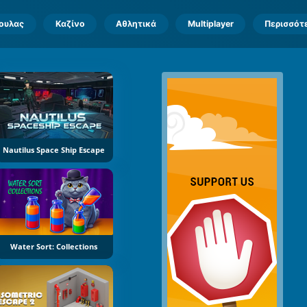
πουλας
Καζίνο
Αθλητικά
Multiplayer
Περισσότ
Nautilus Space Ship Escape
Water Sort: Collections