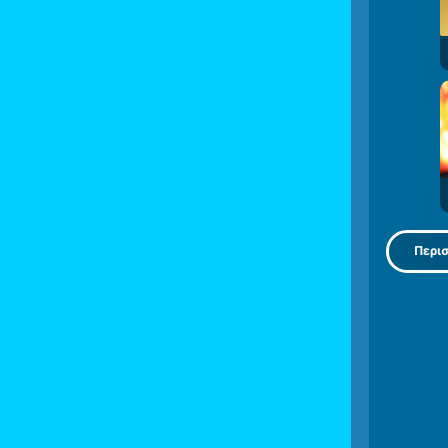
Περισ