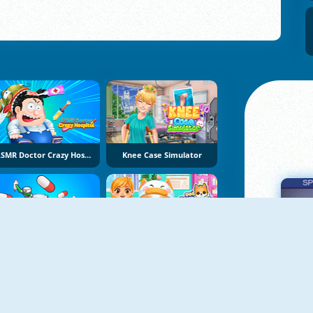
ASMR Doctor Crazy Hospital
Knee Case Simulator
Healing Driver
Doc Honeyberry Puppy Surgery
Πα