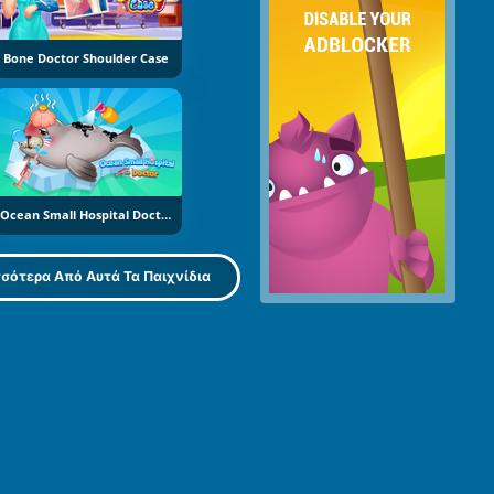
Bone Doctor Shoulder Case
Ocean Small Hospital Doctor
σότερα Από Αυτά Τα Παιχνίδια