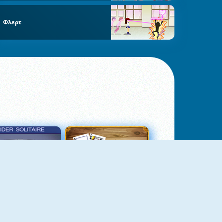
Φλερτ
σιέντζα Αράχνη 3
Πασιέντζα Αράχνη Suits