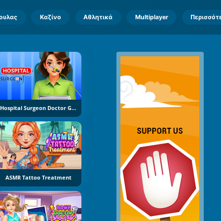
πουλας
Καζίνο
Αθλητικά
Multiplayer
Περισσότ
Hospital Surgeon Doctor Game
ASMR Tattoo Treatment