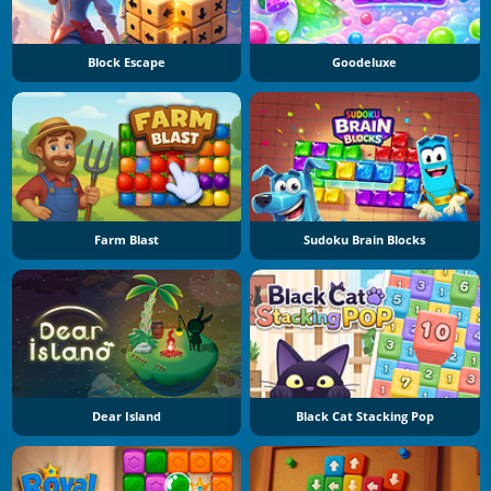
Block Escape
Goodeluxe
Farm Blast
Sudoku Brain Blocks
Dear Island
Black Cat Stacking Pop