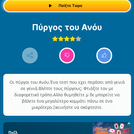
Παίξτε Τώρα
Πύργος του Ανόυ
Οι πύργοι του Ανόυ.Ένα τεστ που εχει περάσει από γενιά
σε γενιά.Βλέπτε τους πύργους; Φτιάξτε τον με
διαφορετικό τρόπο.Αλλα θυμηθείτε μ δε μπορείτε να
βάλετε ένα μεγαλύτερο κομμάτι πάνω σε ένα
μικρότερο.Ξκεινήστε να σκέφτεστε.
Παζλ