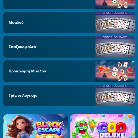
Μυαλού
Σπαζοκεφαλιά
Προπόνηση Μυαλού
Γρίφοι Λογικής