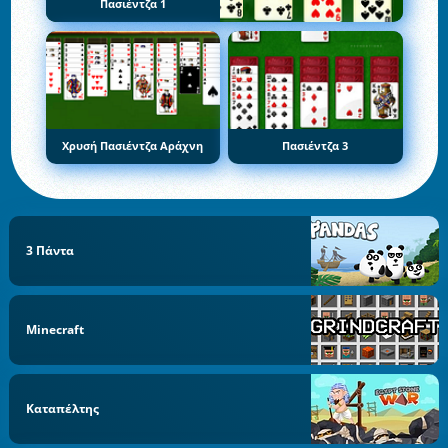
Πασιέντζα 1
Χρυσή Πασιέντζα Αράχνη
Πασιέντζα 3
3 Πάντα
Minecraft
Καταπέλτης