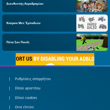
Διευθυντής Αεροδρομίου
Κούρσα Μετ 'εμποδιών
Πέτα Σαν Πουλί
Ρυθμίσεις απορρήτου
Dilosi aporritou
Dilosi cookies
Oroi chrisis