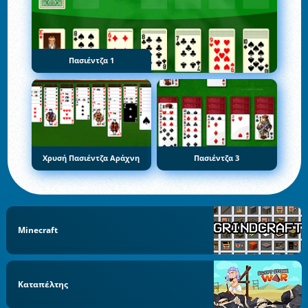
Πασιέντζα 1
Χρυσή Πασιέντζα Αράχνη
Πασιέντζα 3
Minecraft
Καταπέλτης