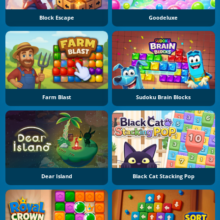
Block Escape
Goodeluxe
Farm Blast
Sudoku Brain Blocks
Dear Island
Black Cat Stacking Pop