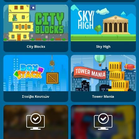
City Blocks
Sky High
Στοίβα Κουτιών
Tower Mania