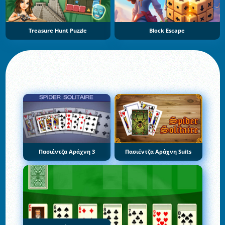
Treasure Hunt Puzzle
Block Escape
Πασιέντζα Αράχνη 3
Πασιέντζα Αράχνη Suits