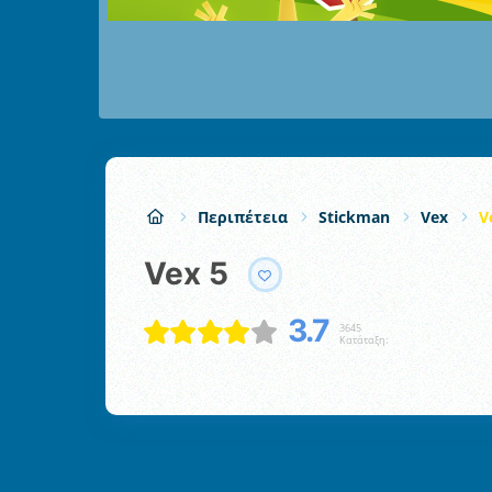
Περιπέτεια
Stickman
Vex
V
Vex 5
3.7
3645
Κατάταξη: