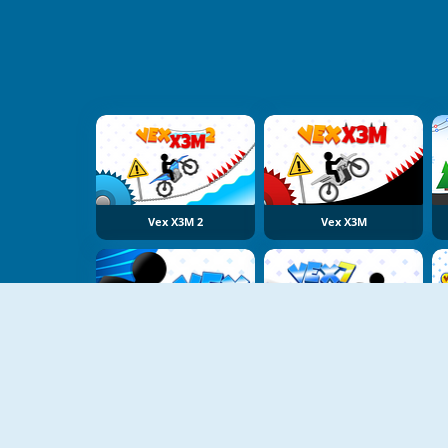
Vex X3M 2
Vex X3M
Vex Challenges
Vex 7