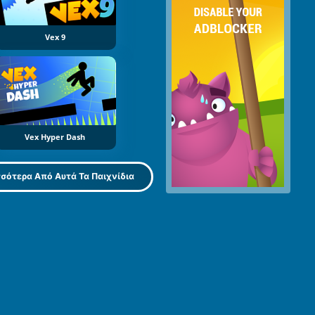
Vex 9
Vex Hyper Dash
σότερα Από Αυτά Τα Παιχνίδια