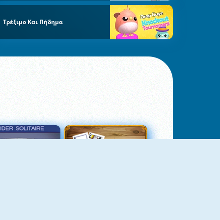
Τρέξιμο Και Πήδημα
σιέντζα Αράχνη 3
Πασιέντζα Αράχνη Suits