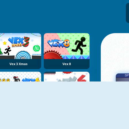
Vex 3 Xmas
Vex 8
Vex 6
Vex 4
Πα