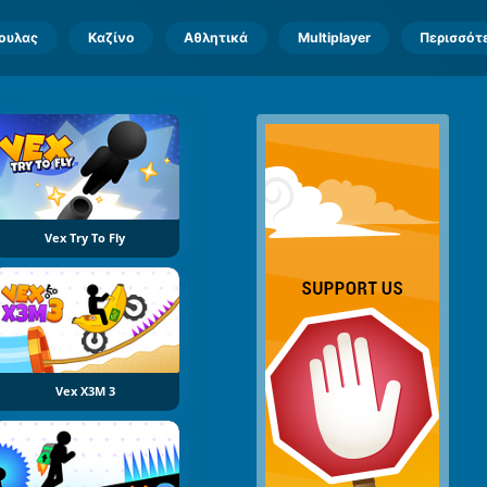
πουλας
Καζίνο
Αθλητικά
Multiplayer
Περισσότ
Vex Try To Fly
Vex X3M 3