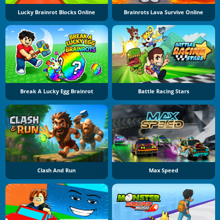
Lucky Brainrot Blocks Online
Brainrots Lava Survive Online
Break A Lucky Egg Brainrot
Battle Racing Stars
Clash And Run
Max Speed