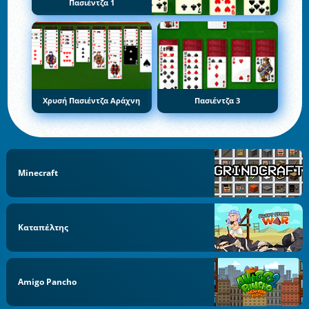
Πασιέντζα 1
Χρυσή Πασιέντζα Αράχνη
Πασιέντζα 3
Minecraft
Καταπέλτης
Amigo Pancho