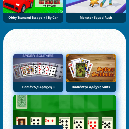
Obby Tsunami Escape +1 By Car
Monster Squad Rush
Πασιέντζα Αράχνη 3
Πασιέντζα Αράχνη Suits