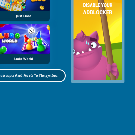
Just Ludo
Ludo World
σότερα Από Αυτά Τα Παιχνίδια