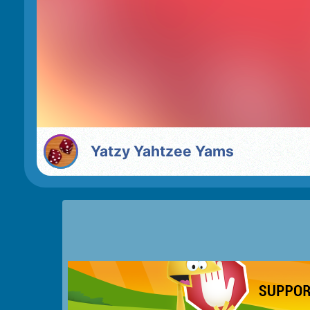
Yatzy Yahtzee Yams