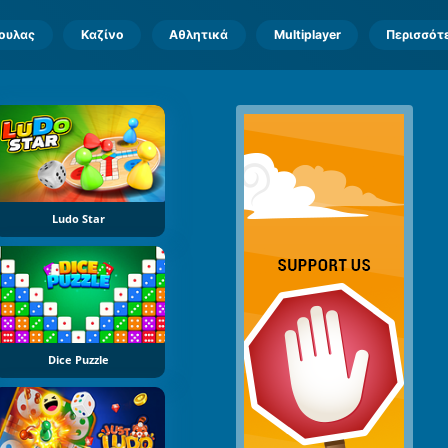
πουλας
Καζίνο
Αθλητικά
Multiplayer
Περισσότ
Ludo Star
Dice Puzzle