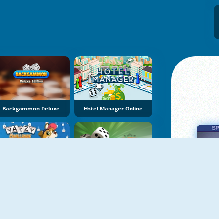
Backgammon Deluxe
Hotel Manager Online
Yatzy Challenge
Yatzy Multiplayer
Πα