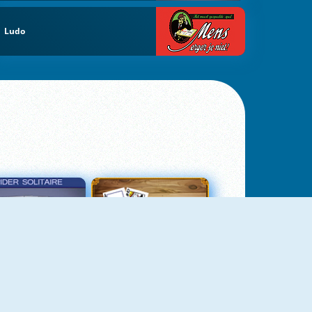
Ludo
σιέντζα Αράχνη 3
Πασιέντζα Αράχνη Suits