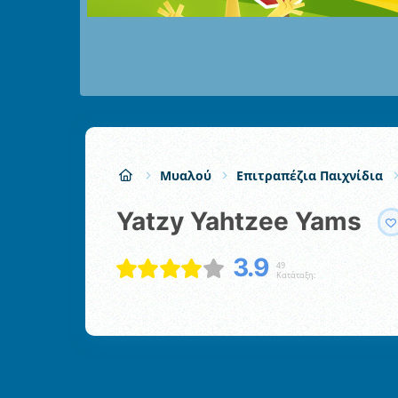
Μυαλού
Επιτραπέζια Παιχνίδια
Yatzy Yahtzee Yams
3.9
49
Κατάταξη: