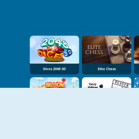
Dices 2048 3D
Elite Chess
Billion Marble
Yatzy Yahtzee Yams Classic Edition