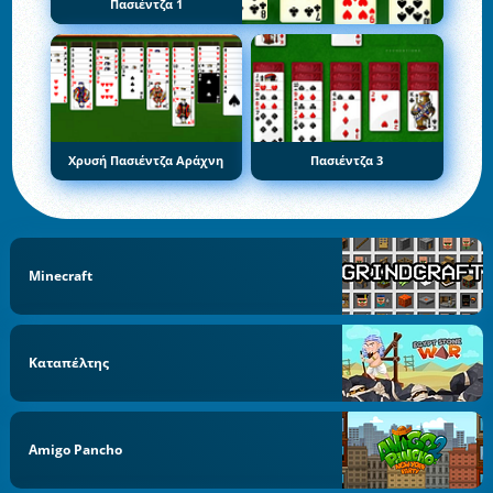
Πασιέντζα 1
Χρυσή Πασιέντζα Αράχνη
Πασιέντζα 3
Minecraft
Καταπέλτης
Amigo Pancho