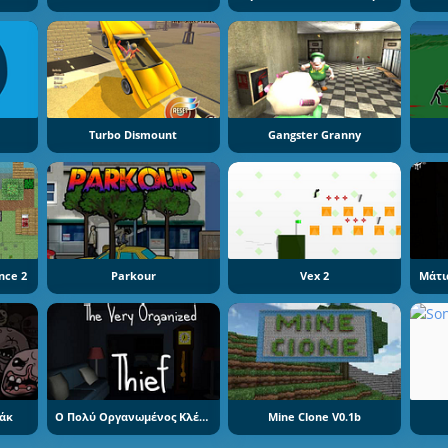
Turbo Dismount
Gangster Granny
nce 2
Parkour
Vex 2
αάκ
Ο Πολύ Οργανωμένος Κλέφτης
Mine Clone V0.1b