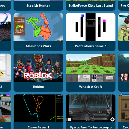
μου
Stealth Hunter
StrikeForce Kitty Last Stand
Mainlands Wars
Pretentious Game 1
 2
Roblox
Whack A Craft
ρό
Curve Fever 1
Βγείτε Από Το Αυτοκίνητο
Σώσ