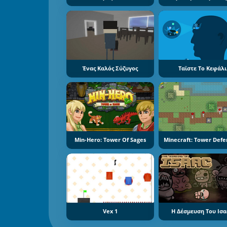
Ένας Καλός Σύζυγος
Tαϊστε Το Κεφάλι
Min-Hero: Tower Of Sages
Minecraft: Tower Defe
Vex 1
Η Δέσμευση Του Ισ