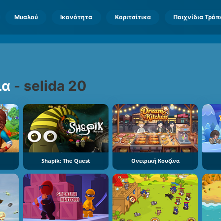
Μυαλού
Ικανότητα
Κοριτσίτικα
Παιχνίδια Τρά
ια
-
selida 20
Shapik: The Quest
Ονειρική Κουζίνα