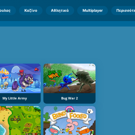
πουλας
Καζίνο
Αθλητικά
Multiplayer
Περισσότ
My Little Army
Bug War 2