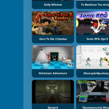
Daily Witness
Το Βασίλειο Του Ανέ
Earn To Die 2 Exodus
Sonic RPG: Eps 9
Stickman: Adventure
Ηλεκτράνθρωποςς
Κρυφτό
Προσομοιωτής Μετ