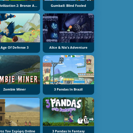
Pre Civilization 2: Bronze Age
Gumball: Blind Fooled
Age Of Defense 3
Alice & Nix's Adventure
Zombie Miner
3 Pandas In Brazil
τε Τον Σερίφη Online
3 Pandas In Fantasy