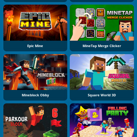
Epic Mine
MineTap Merge Clicker
Mineblock Obby
Square World 3D