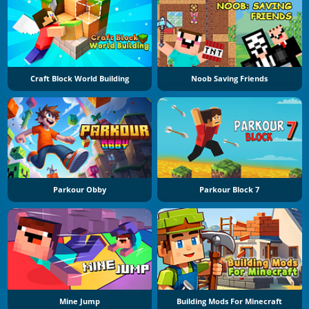
Craft Block World Building
Noob Saving Friends
Parkour Obby
Parkour Block 7
Mine Jump
Building Mods For Minecraft