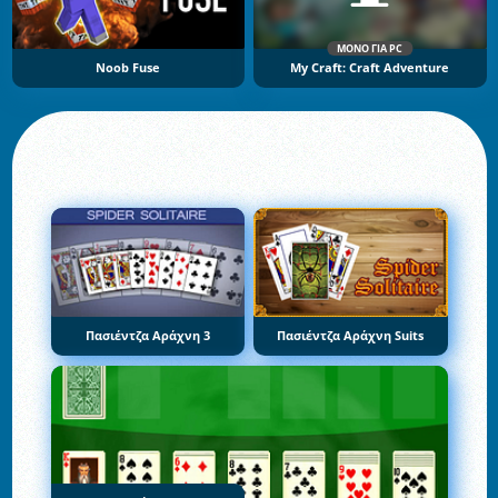
ΜΌΝΟ ΓΙΑ PC
Noob Fuse
My Craft: Craft Adventure
Πασιέντζα Αράχνη 3
Πασιέντζα Αράχνη Suits