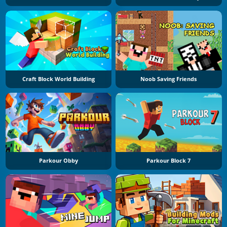
Craft Block World Building
Noob Saving Friends
Parkour Obby
Parkour Block 7