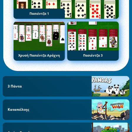
Πασιέντζα 1
Χρυσή Πασιέντζα Αράχνη
Πασιέντζα 3
3 Πάντα
Καταπέλτης