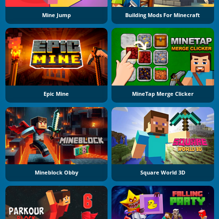
Mine Jump
Building Mods For Minecraft
Epic Mine
MineTap Merge Clicker
Mineblock Obby
Square World 3D