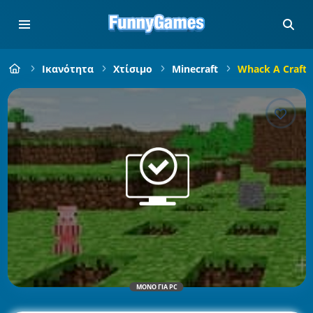
Ικανότητα
Χτίσιμο
Minecraft
Whack A Craft
ΜΌΝΟ ΓΙΑ PC