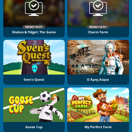
ΜΌΝΟ ΓΙΑ PC
ΜΌΝΟ ΓΙΑ PC
Shakes & Fidget: The Game
Charm Farm
Sven's Quest
Ο Άρης Αύριο
Goose Cup
My Perfect Farm