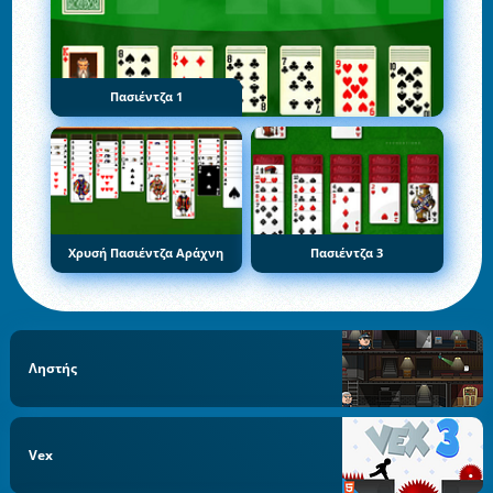
Πασιέντζα 1
Χρυσή Πασιέντζα Αράχνη
Πασιέντζα 3
Ληστής
Vex