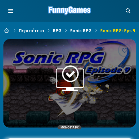
Περιπέτεια
RPG
Sonic RPG
Sonic RPG: Eps 9
ΜΌΝΟ ΓΙΑ PC