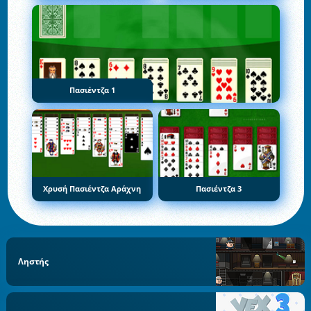
Πασιέντζα 1
Χρυσή Πασιέντζα Αράχνη
Πασιέντζα 3
Ληστής