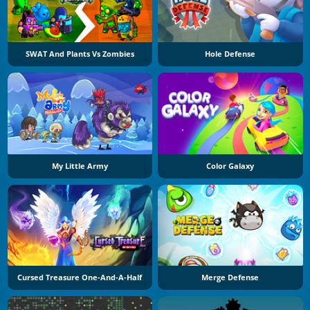
SWAT And Plants Vs Zombies
Hole Defense
My Little Army
Color Galaxy
Cursed Treasure One-And-A-Half
Merge Defense