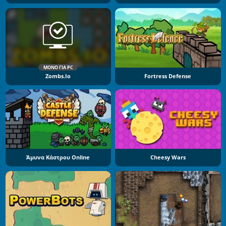
ΜΌΝΟ ΓΙΑ PC
Zombs.io
Fortress Defense
Άμυνα Κάστρου Online
Cheesy Wars