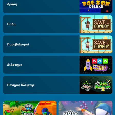
Δράση
Πάλη
Πυροβολισμοί
Διάστημα
Πονηρός Κλέφτης