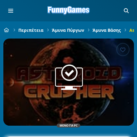
Περιπέτεια
Άμυνα Πύργων
Άμυνα Βάσης
Ast
ΜΌΝΟ ΓΙΑ PC