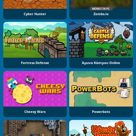
ΜΌΝΟ ΓΙΑ PC
Cyber Hunter
Zombs.io
Fortress Defense
Άμυνα Κάστρου Online
Cheesy Wars
Powerbots