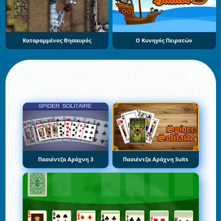
Καταραμμένος Θησαυρός
Ο Κυνηγός Πειρατών
Πασιέντζα Αράχνη 3
Πασιέντζα Αράχνη Suits