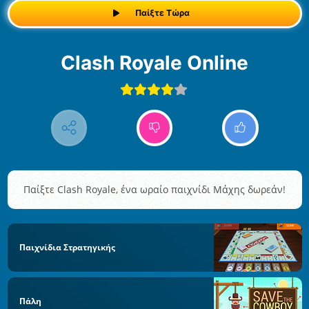
Παίξτε Τώρα
Clash Royale Online
Παίξτε Clash Royale, ένα ωραίο παιχνίδι Μάχης δωρεάν!
Παιχνίδια Στρατηγικής
Πάλη