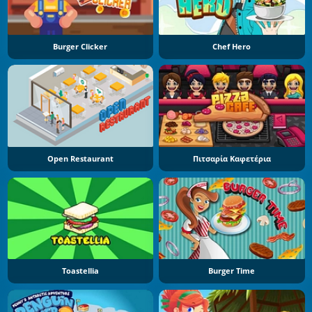
Burger Clicker
Chef Hero
Open Restaurant
Πιτσαρία Καφετέρια
Toastellia
Burger Time