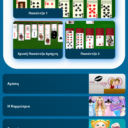
Πασιέντζα 1
Χρυσή Πασιέντζα Αράχνη
Πασιέντζα 3
Αγάπη
Η Κομμώτρια