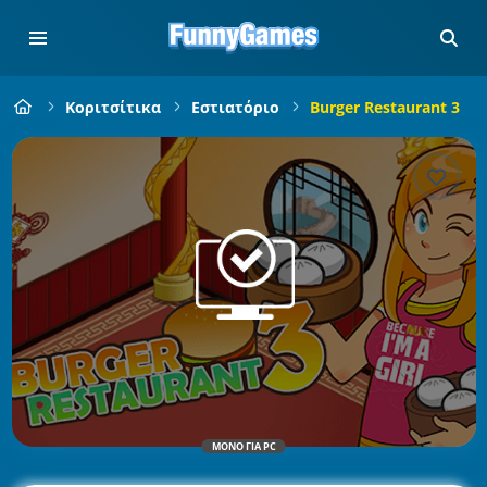
Κοριτσίτικα
Εστιατόριο
Burger Restaurant 3
ΜΌΝΟ ΓΙΑ PC