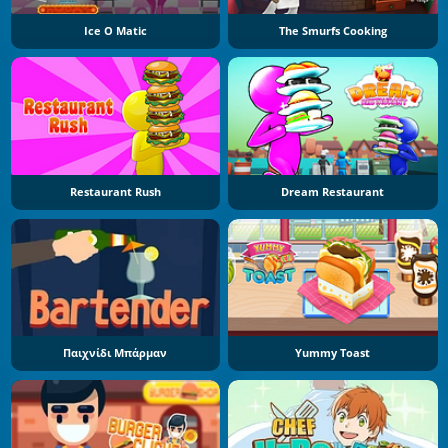
Ice O Matic
The Smurfs Cooking
Restaurant Rush
Dream Restaurant
Παιχνίδι Μπάρμαν
Yummy Toast