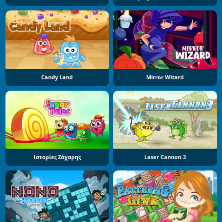
Candy Land
Mirror Wizard
Ιστορίες Ζάχαρης
Laser Cannon 3