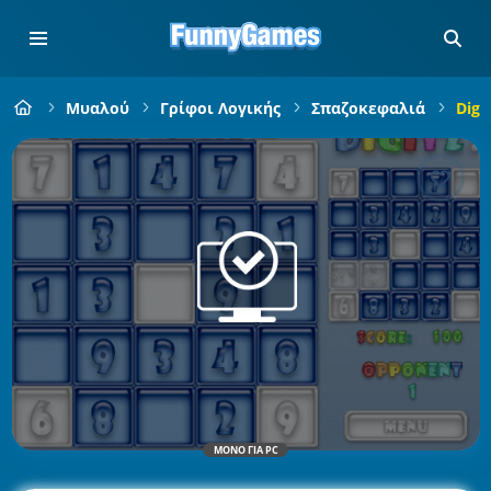
Μυαλού
Γρίφοι Λογικής
Σπαζοκεφαλιά
Digit
ΜΌΝΟ ΓΙΑ PC