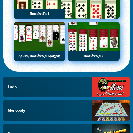
Πασιέντζα 1
Χρυσή Πασιέντζα Αράχνη
Πασιέντζα 3
Ludo
Monopoly