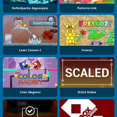
NoNoSparks: Δημιουργία
Patterns Link
Laser Cannon 2
Frescoz
Color Magnets
SCALE Online