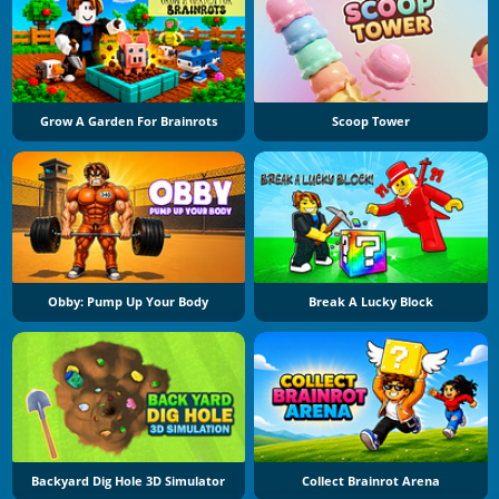
Grow A Garden For Brainrots
Scoop Tower
Obby: Pump Up Your Body
Break A Lucky Block
Backyard Dig Hole 3D Simulator
Collect Brainrot Arena