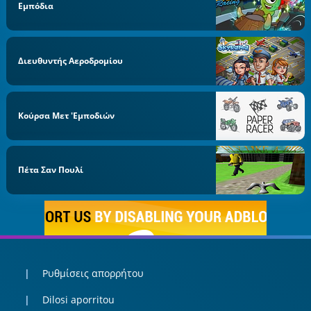
Εμπόδια
Διευθυντής Αεροδρομίου
Κούρσα Μετ 'εμποδιών
Πέτα Σαν Πουλί
Ρυθμίσεις απορρήτου
Dilosi aporritou