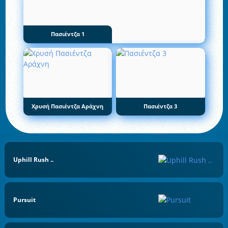
Πασιέντζα 1
Χρυσή Πασιέντζα Αράχνη
Πασιέντζα 3
Uphill Rush ..
Pursuit