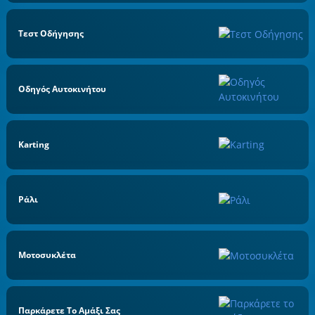
Τεστ Οδήγησης
Οδηγός Αυτοκινήτου
Karting
Ράλι
Μοτοσυκλέτα
Παρκάρετε Το Αμάξι Σας