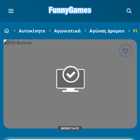
Αυτοκίνητο
Αγωνιστικά
Αγώνας Δρομου
FF
ΜΌΝΟ ΓΙΑ PC