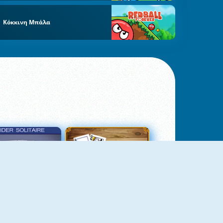
Κόκκινη Μπάλα
σιέντζα Αράχνη 3
Πασιέντζα Αράχνη Suits