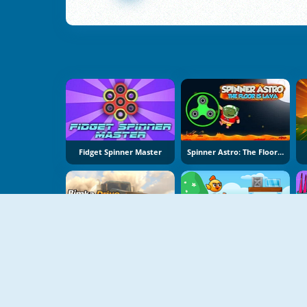
Fidget Spinner Master
Spinner Astro: The Floor Is Lava
Bimka Drive: Smash Cars Into Splinters
Slingshot Chicken