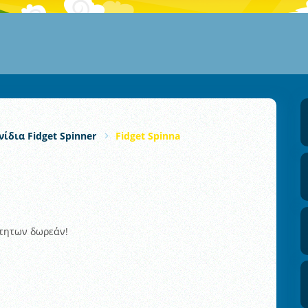
νίδια Fidget Spinner
Fidget Spinna
οτητων δωρεάν!