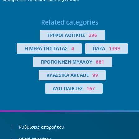
Related categories
ΓΡΊΦΟΙ ΛΟΓΙΚΉΣ
296
Η ΜΈΡΑ ΤΗΣ ΓΆΤΑΣ
4
ΠΑΖΛ
1399
ΠΡΟΠΌΝΗΣΗ ΜΥΑΛΟΎ
881
ΚΛΑΣΣΙΚΆ ARCADE
99
ΔΎΟ ΠΑΊΚΤΕΣ
167
Ρυθμίσεις απορρήτου