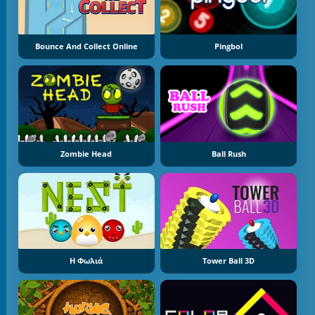
Bounce And Collect Online
Pingbol
Zombie Head
Ball Rush
Η Φωλιά
Tower Ball 3D