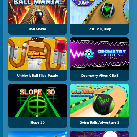
Ball Mania
Fast Ball Jump
Unblock Ball Slide Puzzle
Geometry Vibes X-Ball
Slope 3D
Going Balls Adventure 2