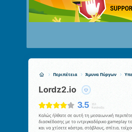
Περιπέτεια
Άμυνα Πύργων
Υπ
Lordz2.io
3.5
353
Κατάταξη:
Καλώς ήλθατε σε αυτή τη μεσαιωνική περιπέτε
διασκέδασης με το ιντριγκαδόρικο gameplay τ
και να χτίσετε κάστρα, στάβλους, σπίτια, τοίχ