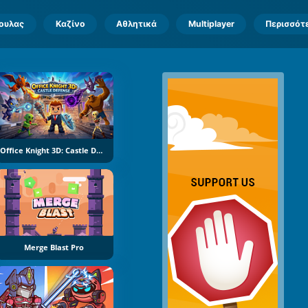
πουλας
Καζίνο
Αθλητικά
Multiplayer
Περισσότ
Office Knight 3D: Castle Defence
Merge Blast Pro