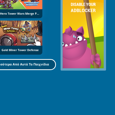
Hero Tower Wars Merge Puzzle
Gold Miner Tower Defense
σότερα Από Αυτά Τα Παιχνίδια