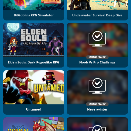
BitGoblins RPG Simulator
Underwater Survival Deep Dive
ΜΌΝΟ ΓΙΑ PC
Elden Souls: Dark Roguelike RPG
Noob Vs Pro Challenge
ΜΌΝΟ ΓΙΑ PC
Untamed
Neverwinter