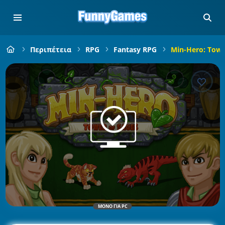
Περιπέτεια
RPG
Fantasy RPG
Min-Hero: Towe
ΜΌΝΟ ΓΙΑ PC