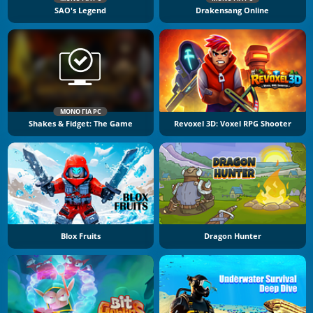
SAO's Legend
Drakensang Online
ΜΌΝΟ ΓΙΑ PC
Shakes & Fidget: The Game
Revoxel 3D: Voxel RPG Shooter
Blox Fruits
Dragon Hunter