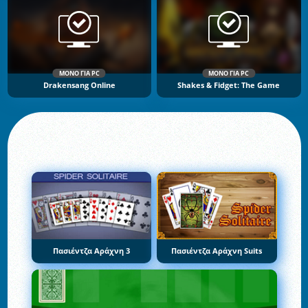
ΜΌΝΟ ΓΙΑ PC
ΜΌΝΟ ΓΙΑ PC
Drakensang Online
Shakes & Fidget: The Game
Πασιέντζα Αράχνη 3
Πασιέντζα Αράχνη Suits