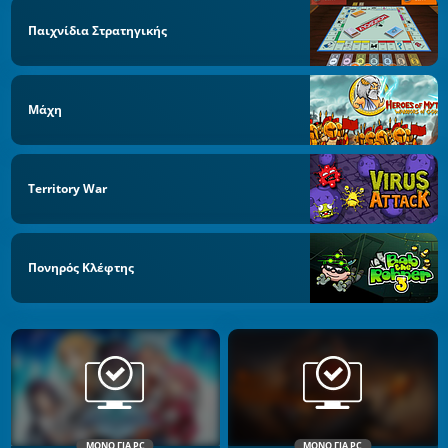
Παιχνίδια Στρατηγικής
Μάχη
Territory War
Πονηρός Κλέφτης
ΜΌΝΟ ΓΙΑ PC
ΜΌΝΟ ΓΙΑ PC