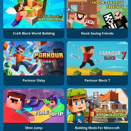
Craft Block World Building
Noob Saving Friends
Parkour Obby
Parkour Block 7
Mine Jump
Building Mods For Minecraft