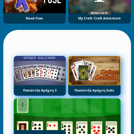
ΜΌΝΟ ΓΙΑ PC
Noob Fuse
My Craft: Craft Adventure
Πασιέντζα Αράχνη 3
Πασιέντζα Αράχνη Suits