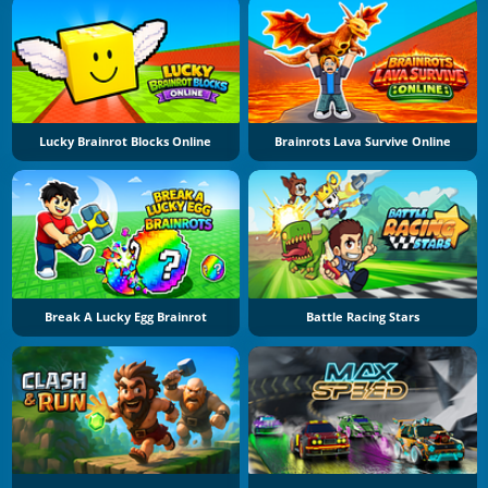
Lucky Brainrot Blocks Online
Brainrots Lava Survive Online
Break A Lucky Egg Brainrot
Battle Racing Stars