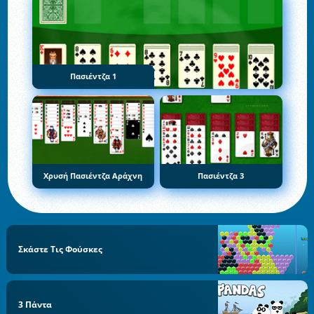
Πασιέντζα 1
Χρυσή Πασιέντζα Αράχνη
Πασιέντζα 3
Σκάστε Τις Φούσκες
3 Πάντα