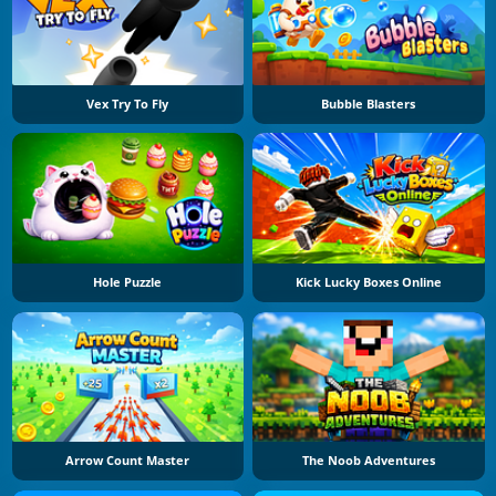
Vex Try To Fly
Bubble Blasters
Hole Puzzle
Kick Lucky Boxes Online
Arrow Count Master
The Noob Adventures