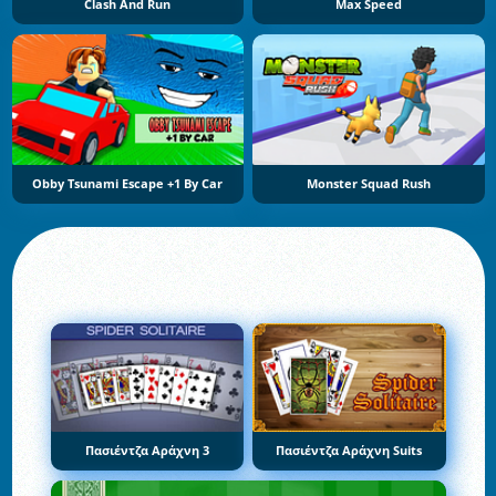
Clash And Run
Max Speed
Obby Tsunami Escape +1 By Car
Monster Squad Rush
Πασιέντζα Αράχνη 3
Πασιέντζα Αράχνη Suits